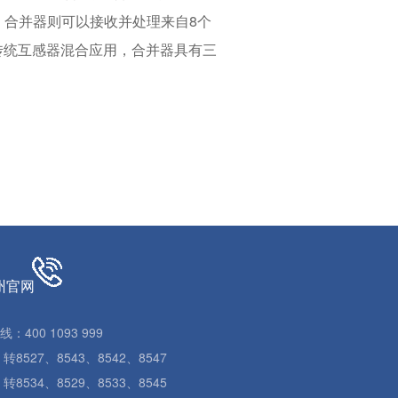
号；合并器则可以接收并处理来自8个
传统互感器混合应用，合并器具有三
州官网
400 1093 999
8527、8543、8542、8547
8534、8529、8533、8545