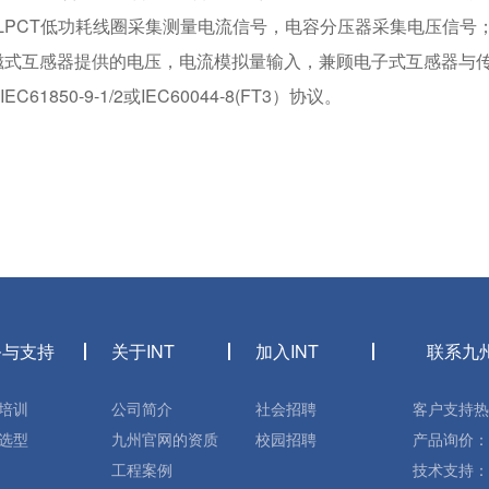
号，LPCT低功耗线圈采集测量电流信号，电容分压器采集电压信
磁式互感器提供的电压，电流模拟量输入，兼顾电子式互感器与
1850-9-1/2或IEC60044-8(FT3）协议。
务与支持
关于INT
加入INT
联系九
培训
公司简介
社会招聘
客户支持热线：
选型
九州官网的资质
校园招聘
产品询价： 转
工程案例
技术支持： 转